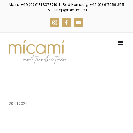
Zum
Mainz
+49 (0) 6131 3078710
| Bad Homburg
+49 (0) 617259 355
15
|
shop@micami.eu
Inhalt
springen
Instagram
Facebook
E-
Mail
20.01.2026