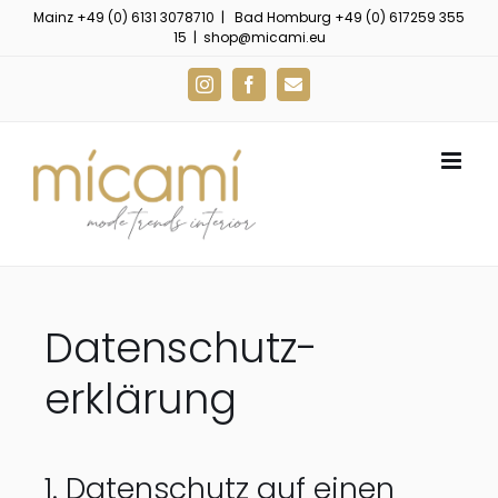
Zum
Mainz
+49 (0) 6131 3078710
| Bad Homburg
+49 (0) 617259 355
15
|
shop@micami.eu
Inhalt
springen
Instagram
Facebook
E-
Mail
Datenschutz­
erklärung
1. Datenschutz auf einen