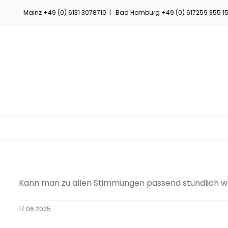
Zum
Mainz
+49 (0) 6131 3078710
| Bad Homburg
+49 (0) 617259 355 1
Inhalt
springen
Kann man zu allen Stimmungen passend stündlich w
17.06.2025